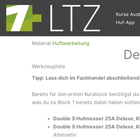
Zum
Inhalt
Kurse Ausb
springen
Huf-App
Material
Hufbearbeitung
De
Werkzeugliste
Tipp: Lass dich im Fachhandel abschließend
Bereits für den ersten Kursblock benötigst 
was du zu Block 1 bereits dabei haben solltes
Double S Hufmesser 25A Deluxe, Kli
Double S Hufmesser 25A Deluxe, Kl
Alternativ
: