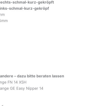
rechts-schmal-kurz-gekröpft
links-schmal-kurz-gekröpf
0mm
35mm
ndere – dazu bitte beraten lassen
ange FN 14 XSH
ezange GE Easy Nipper 14