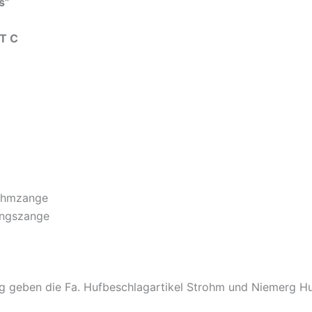
s”
T C
nehmzange
ungszange
ung geben die Fa. Hufbeschlagartikel Strohm und Niemerg H