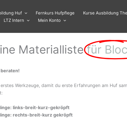
Suchen
nach:
ildung Huf
Fernkurs Hufpflege
Kurse Ausbildung The
LTZ Intern
Mein Konto
ine Materialliste
für Blo
 beraten!
du erstes Werkzeuge, damit du erste Erfahrungen am Huf sa
t:
nge: links-breit-kurz-gekröpft
inge: rechts-breit-kurz gekröpft