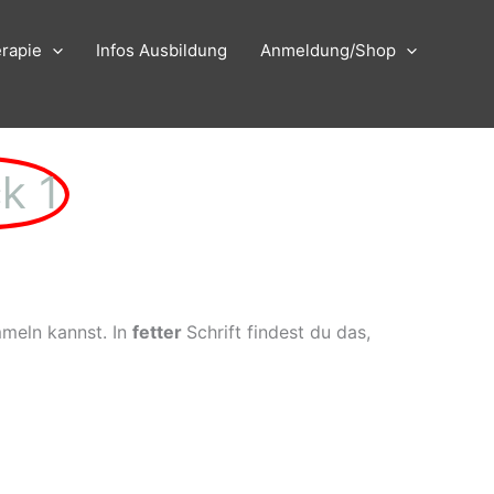
rapie
Infos Ausbildung
Anmeldung/Shop
ck 1
mmeln kannst. In
f
etter
Schrift findest du das,