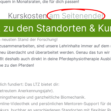
quem in Monatsraten, die für dich passen!
Kurskosten
am Seitenende!
k zu den Standorten & Ku
 neusten Stand der Forschung!
zusammenarbeiten, sind u
nsere Lehrinhalte immer auf dem
u überdacht und überarbeitet werden. Genau das tun wir 
eßt deshalb auch direkt in deine Pferdephysiotherapie Ausbil
be zu den Pferden!
lich fundiert: Das
LTZ bietet dir:
betreutem Anerkennungsjahr).
ningstherapie und ganzheitliche Biomechanik.
Online-Videothek
und persönlichen Mentoren-Support für de
rnkurs, buchbar an
verschiedenen Standorten
mit flexibler 