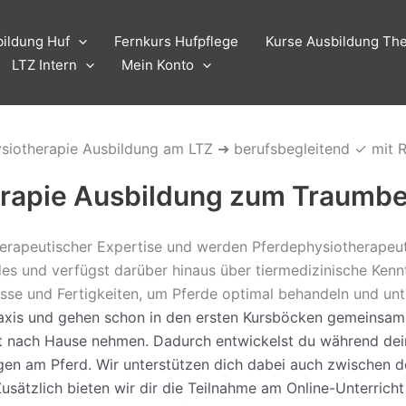
Suchen
nach:
ildung Huf
Fernkurs Hufpflege
Kurse Ausbildung The
LTZ Intern
Mein Konto
physiotherapie Ausbildung am LTZ ➜ berufsbegleitend ✓ mit
erapie Ausbildung zum Traumbe
herapeutischer Expertise und werden Pferdephysiotherapeut/
s und verfügst darüber hinaus über tiermedizinische Kennt
isse und Fertigkeiten, um Pferde optimal behandeln und un
axis und gehen schon in den ersten Kursböcken gemeinsam a
t nach Hause nehmen. Dadurch entwickelst du während dei
gen am Pferd. Wir unterstützen dich dabei auch zwischen de
ätzlich bieten wir dir die Teilnahme am Online-Unterricht 