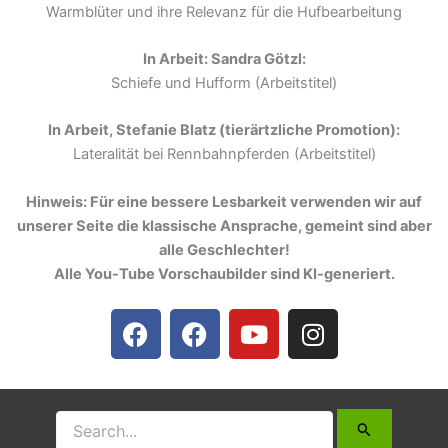
Warmblüter und ihre Relevanz für die Hufbearbeitung
In Arbeit: Sandra Götzl:
Schiefe und Hufform (Arbeitstitel)
In Arbeit, Stefanie Blatz (tierärtzliche Promotion):
Lateralität bei Rennbahnpferden (Arbeitstitel)
Hinweis: Für eine bessere Lesbarkeit verwenden wir auf
unserer Seite die klassische Ansprache, gemeint sind aber
alle Geschlechter!
Alle You-Tube Vorschaubilder sind KI-generiert.
F
F
Y
I
a
a
o
n
c
c
u
s
e
e
t
t
b
b
u
a
o
o
b
g