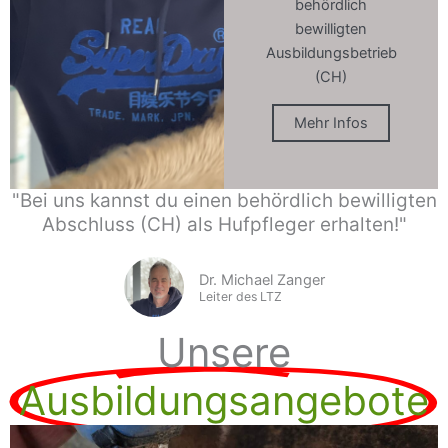
behördlich
bewilligten
Ausbildungsbetrieb
(CH)
Mehr Infos
"Bei uns kannst du einen behördlich bewilligten
Abschluss (CH) als Hufpfleger erhalten!"
Dr. Michael Zanger
Leiter des LTZ
Unsere
Ausbildungsangebote