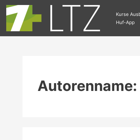
Suchen
Zum
nach:
Inhalt
Kurse Ausb
springen
Huf-App
Autorenname: