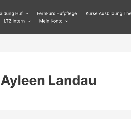
Suchen
nach:
ildung Huf
Fernkurs Hufpflege
Kurse Ausbildung The
LTZ Intern
Mein Konto
 Ayleen Landau